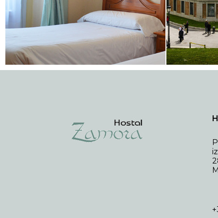
H
P
i
2
M
+