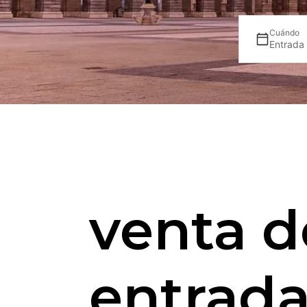
Cuándo
Entrada
venta d
entrad