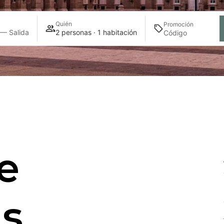
Quién
Promoción
 — Salida
2 personas · 1 habitación
e
as