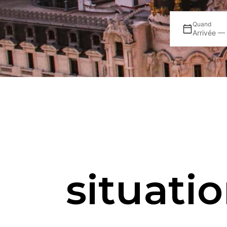
Quand
Arrivée —
situati